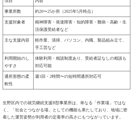
項目
内容
事業所数
約20〜25か所（2025年5月時点）
支援対象者
精神障害・発達障害・知的障害・難病・高齢・生
活保護受給者など
主な支援内容
軽作業、清掃、パソコン、内職、製品組み立て、
手工芸など
利用開始のし
体験利用・相談制度あり、受給者証なしの相談も
やすさ
対応可能
通所形態の柔
週1回・2時間〜の短時間通所対応可
軟性
生野区内での就労継続支援B型事業所は、単なる「作業場」ではな
く、「社会とつながる場」としての機能も果たしており、地域に密
着した運営姿勢が利用者の定着率の高さにもつながっています。