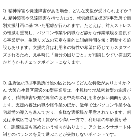
Q. 精神障害や発達障害がある場合、どんな支援が受けられますか？
A. 精神障害や発達障害を持つ方には、就労継続支援B型事業所で個
別支援計画に基づいた配慮が行われます。たとえば、対人ストレス
の軽減を重視し、パソコン作業や内職など静かな作業環境を提供す
る事業所や、生活リズムの安定を目的に訓練時間を短く調整する施
設もあります。支援内容は利用者の特性や希望に応じてカスタマイ
ズされるため、見学時に「自分の困りごと」が相談しやすい雰囲気
かどうかもチェックポイントになります。
Q. 生野区のB型事業所は他の区と比べてどんな特徴がありますか？
A. 大阪市生野区周辺のB型事業所は、小規模で地域密着型の施設が
多く、精神障害や知的障害のある中高年の利用者が多い傾向があり
ます。支援内容は内職や軽作業のほか、近年ではパソコン作業や在
宅就労の導入も進んでおり、多様な選択肢が用意されています。例
えば東成区では平均工賃がやや高い一方で、利用者の年齢層が若
く、訓練強度も高めという傾向があります。アクセスやサポート体
制とのバランスを見て選ぶことが失敗しないポイントです。