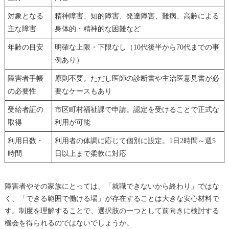
対象となる
精神障害、知的障害、発達障害、難病、高齢による
主な障害
身体的・精神的な困難など
年齢の目安
明確な上限・下限なし（10代後半から70代までの事
例あり）
障害者手帳
原則不要。ただし医師の診断書や主治医意見書が必
の必要性
要なケースもあり
受給者証の
市区町村福祉課で申請。認定を受けることで正式な
取得
利用が可能
利用日数・
利用者の体調に応じて個別に設定。1日2時間～週5
時間
日以上まで柔軟に対応
障害者やその家族にとっては、「就職できないから終わり」ではな
く、「できる範囲で働ける場」が存在することは大きな安心材料で
す。制度を理解することで、選択肢の一つとして前向きに検討する
機会を得られるのではないでしょうか。