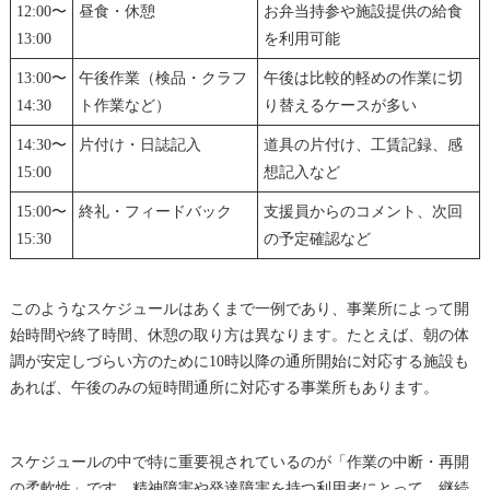
12:00〜
昼食・休憩
お弁当持参や施設提供の給食
13:00
を利用可能
13:00〜
午後作業（検品・クラフ
午後は比較的軽めの作業に切
14:30
ト作業など）
り替えるケースが多い
14:30〜
片付け・日誌記入
道具の片付け、工賃記録、感
15:00
想記入など
15:00〜
終礼・フィードバック
支援員からのコメント、次回
15:30
の予定確認など
このようなスケジュールはあくまで一例であり、事業所によって開
始時間や終了時間、休憩の取り方は異なります。たとえば、朝の体
調が安定しづらい方のために10時以降の通所開始に対応する施設も
あれば、午後のみの短時間通所に対応する事業所もあります。
スケジュールの中で特に重要視されているのが「作業の中断・再開
の柔軟性」です。精神障害や発達障害を持つ利用者にとって、継続