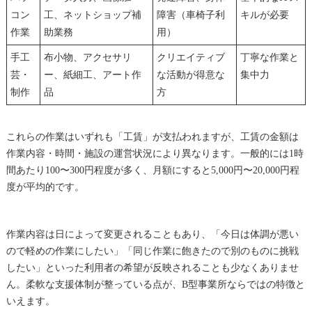
コン
工、ネットショップ補
障害（車椅子利
キルが必要
作業
助業務
用）
手工
布小物、アクセサリ
クリエイティブ
丁寧な作業と
芸・
ー、紙細工、アート作
な活動が得意な
集中力
制作
品
方
これらの作業はいずれも「工賃」が支払われますが、工賃の金額は
作業内容・時間・施設の運営状況により異なります。一般的には1時
間あたり100〜300円程度が多く、月額にすると5,000円〜20,000円程
度が平均的です。
作業内容は日によって変更されることもあり、「今日は体調が悪い
ので軽めの作業にしたい」「同じ作業に飽きたので別のものに挑戦
したい」といった利用者の希望が反映されることも少なくありませ
ん。柔軟な支援体制が整っている点が、B型事業所ならではの特徴と
いえます。