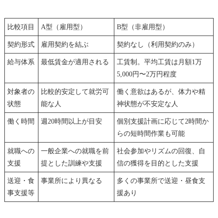
比較項目
A型（雇用型）
B型（非雇用型）
契約形式
雇用契約を結ぶ
契約なし（利用契約のみ）
給与体系
最低賃金が適用される
工賃制。平均工賃は月額1万
5,000円〜2万円程度
対象者の
比較的安定して就労可
働く意欲はあるが、体力や精
状態
能な人
神状態が不安定な人
働く時間
週20時間以上が目安
個別支援計画に応じて2時間か
らの短時間作業も可能
就職への
一般企業への就職を前
社会参加やリズムの回復、自
支援
提とした訓練や支援
信の獲得を目的とした支援
送迎・食
事業所により異なる
多くの事業所で送迎・昼食支
事支援等
援あり