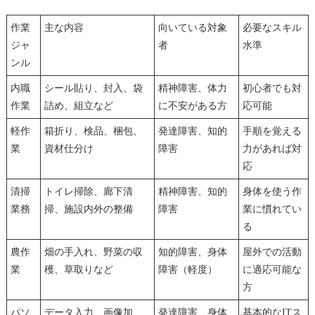
作業
主な内容
向いている対象
必要なスキル
ジャ
者
水準
ンル
内職
シール貼り、封入、袋
精神障害、体力
初心者でも対
作業
詰め、組立など
に不安がある方
応可能
軽作
箱折り、検品、梱包、
発達障害、知的
手順を覚える
業
資材仕分け
障害
力があれば対
応
清掃
トイレ掃除、廊下清
精神障害、知的
身体を使う作
業務
掃、施設内外の整備
障害
業に慣れてい
る
農作
畑の手入れ、野菜の収
知的障害、身体
屋外での活動
業
穫、草取りなど
障害（軽度）
に適応可能な
方
パソ
データ入力、画像加
発達障害、身体
基本的なITス