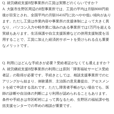
Q. 就労継続支援B型事業所の工賃は実際どのくらいですか？
A. 大阪市生野区周辺のB型事業所では、工賃の平均は月額8000円前
後が目安とされ、全国平均の月額16416円に比べやや低い傾向があり
ます。ただし工賃は作業内容や事業所の支援体制によって大きく異
なり、パソコン入力や軽作業に強みのある事業所では1万円を超える
実績もあります。生活保護や自立支援医療などの併用支援制度を活
用することで、工賃に加えた経済的サポートを受けられる点も重要
なメリットです。
Q. 利用にはどんな手続きが必要？受給者証がなくても通えますか？
A. 就労継続支援B型事業所の利用には原則「障害福祉サービス受給
者証」の取得が必要です。手続きとしては、相談支援事業所でのヒ
アリングから始まり、体験通所、主治医の意見書提出、アセスメン
トを経て申請する流れです。ただし障害者手帳がない場合でも、医
師の診断や自治体の判断により利用が認められることもあります。
条件や手続きは市区町村によって異なるため、生野区の福祉課や包
括支援センターでの早めの相談が重要です。