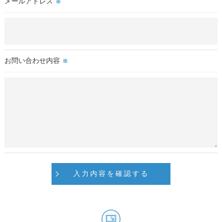
メールアドレス
※
これらの委託先に対しては個人情報保護契約等の措置をとり、
適切な監督を行います。
＜個人情報の安全管理＞
当店では、個人情報の漏洩等がなされないよう、適切に安全管
お問い合わせ内容
※
理対策を実施します。
＜個人情報を与えなかった場合に生じる結果＞
必要な情報を頂けない場合は、それに対応した当店のサービス
をご提供できない場合がございますので予めご了承ください。
＜個人情報の開示･訂正・削除･利用停止の手続について＞
当店では、お客様の個人情報の開示･訂正･削除・利用停止の手
続を定めさせて頂いております。
ご本人である事を確認のうえ、対応させて頂きます。
個人情報の開示･訂正･削除・利用停止の具体的手続きにつきま
しては、お電話でお問合せ下さい。