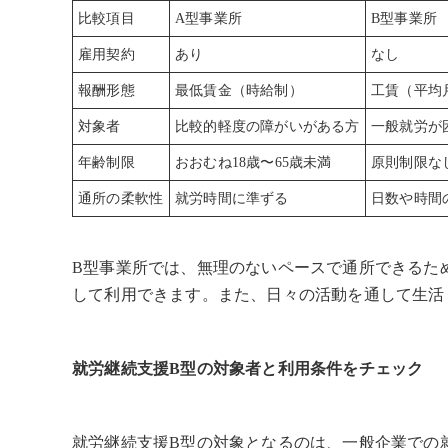
比較項目
A型事業所
B型事業所
雇用契約
あり
なし
報酬形態
最低賃金（時給制）
工賃（平均月
対象者
比較的軽度の障がいがある方
一般就労が
年齢制限
おおむね18歳〜65歳未満
原則制限な
通所の柔軟性
就労時間に準ずる
日数や時間
B型事業所では、無理のないペースで通所できるた
して利用できます。また、日々の活動を通して生活
就労継続支援B型の対象者と利用条件をチェック
就労継続支援B型の対象となるのは、一般企業での