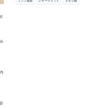
ミシン縫製
レザークラフト
さをり織
不
み
き
内
者
必