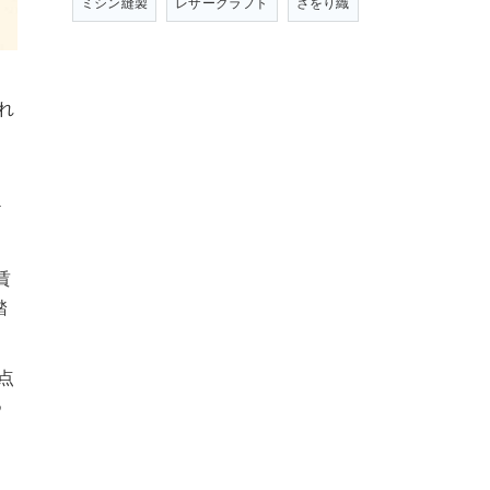
ミシン縫製
レザークラフト
さをり織
れ
、
ケ
。
賃
踏
点
つ