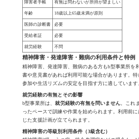
障害者手帳
有無は問わないが所持が望ましい
年齢
18歳以上65歳未満が原則
医師の診断書
必要
受給者証
必要
就労経験
不問
精神障害・発達障害・難病の利用条件と特例
精神障害、発達障害、難病のある方もb型事業所を
書や意見書があれば利用可能な場合があります。特
参加や生活リズムの安定を目指す方に適しています
就労経験の有無とその影響
b型事業所は、
就労経験の有無を問いません
。これ
ったペースで訓練や作業を始められます。利用前に
じた支援計画が立てられます。
精神障害の等級別利用条件（3級含む）