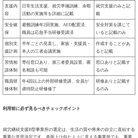
支援内
日常生活支援、就労準備訓練、余暇
就労支援のみと記
容
活動の実施等を詳細に記載
載
安全確
避難訓練年2回実施、AED配置済、
安全対策を講じて
保
職員は応急手当研修受講済
いると記載のみ
個別支
半年ごとの見直し、家族・支援員・
作成することがあ
援計画
本人の三者会議実施
ると記載
苦情相
専任窓口あり、第三者委員設置、匿
窓口ありと記載す
談体制
名相談も可能
るのみ
職員研
年4回以上の外部研修受講、全員が
研修ありと記載す
修体制
虐待防止研修修了
るのみ
利用前に必ず見るべきチェックポイント
就労継続支援B型事業所の選定は、生活の質や将来の自立に直結する
重要な意思決定です。表面上は似たように見える事業所でも、重要