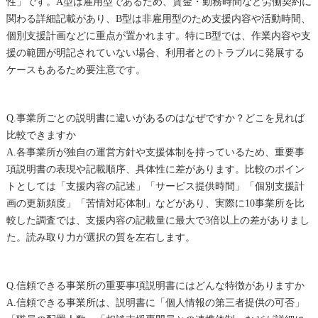
性」です。A型は雇用型であるため、賃金・勤務時間など労働契約に
関わる詳細記載があり、B型は非雇用型のため支援内容や活動時間、
個別支援計画などに重点が置かれます。特にB型では、作業内容や支
援の範囲が明記されていない場合、利用者とのトラブルに発展する
ケースもあるため要注意です。
Q.事業所ごとの説明書に違いがあるのはなぜですか？どこを見れば
比較できますか
A.各事業所が独自の運営方針や支援体制を持っているため、重要事
項説明書の表現や記載順序、具体性に差があります。比較のポイン
トとしては「支援内容の記述」「サービス提供時間」「個別支援計
画の更新頻度」「苦情対応体制」などがあり、実際に10事業所を比
較した調査では、支援内容の記載量に最大で3倍以上の差がありまし
た。読み取り力が選択の質を左右します。
Q.信頼できる事業所の重要事項説明書にはどんな特徴がありますか
A.信頼できる事業所は、説明書に「個人情報の第三者提供の可否」