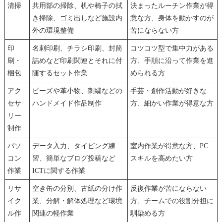
清掃
共用部の掃除、机や椅子の拭
決まったルーチン作業が得
き掃除、ゴミ出しなど施設内
意な方、身体を動かすのが
外の環境整備
苦にならない方
印
名刺印刷、チラシ印刷、封筒
コツコツ型で集中力がある
刷・
詰めなど印刷関連とそれに付
方、手順に沿って作業を進
梱包
随するセット作業
められる方
アク
ビーズや革小物、刺繍などの
手芸・創作活動が好きな
セサ
ハンドメイド作品制作
方、細かい作業が得意な方
リー
制作
パソ
データ入力、タイピング練
室内作業が得意な方、PC
コン
習、簡単なブログ投稿など
スキルを高めたい方
作業
ICTに関する作業
リサ
空き缶の分別、古紙の分け作
反復作業が苦にならない
イク
業、分解・解体処理など環境
方、チームでの役割分担に
ル作
関連の軽作業
馴染める方