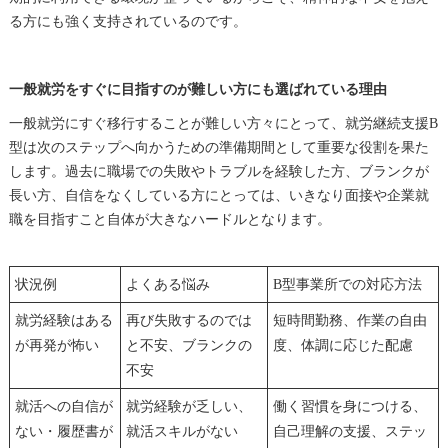
る方にも強く支持されているのです。
一般就労をすぐに目指すのが難しい方にも選ばれている理由
一般就労にすぐ移行することが難しい方々にとって、就労継続支援B
型は次のステップへ向かうための準備期間として重要な役割を果た
します。過去に職場での失敗やトラブルを経験した方、ブランクが
長い方、自信をなくしている方にとっては、いきなり面接や企業就
職を目指すこと自体が大きなハードルとなります。
状況例
よくある悩み
B型事業所での対応方法
就労経験はある
再び失敗するのでは
短時間勤務、作業の自由
が再発が怖い
と不安、ブランクの
度、体調に応じた配慮
不安
就活への自信が
就労経験が乏しい、
働く習慣を身につける、
ない・履歴書が
就活スキルがない
自己理解の支援、ステッ