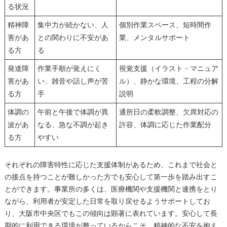
る状況
精神障
集中力が続かない、人
個別作業スペース、短時間作
害があ
との関わりに不安があ
業、メンタルサポート
る方
る
発達障
作業手順が覚えにく
視覚支援（イラスト・マニュア
害があ
い、雑音や話し声が苦
ル）、静かな環境、工程の分解
る方
手
説明
体調の
午前と午後で体調が異
通所日の柔軟調整、欠席対応の
波があ
なる、急な不調が起き
許容、体調に応じた作業配分
る方
やすい
それぞれの障害特性に応じた支援体制があるため、これまで社会と
の接点を持つことが難しかった方でも安心して第一歩を踏み出すこ
とができます。事業所の多くは、医療機関や支援機関と連携をとり
ながら、利用者が安定した日常を取り戻せるようサポートしてお
り、大阪市中央区でもこの傾向は顕著に表れています。安心して長
期的に利用できる環境が整っているからこそ、精神的な不安を抱え