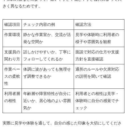
きく異なるためです。
確認項目
チェック内容の例
確認方法
作業環境
静かな作業室か、交流が活
見学や体験時に利用者の
発な空間か
様子や雰囲気を観察
支援員の
話しかけやすいか、丁寧に
面談で対応の仕方や支援
関わり方
フォローしてくれるか
方針を直接確認
作業ペー
体調に波があっても無理せ
通所のルールや欠席対応
スの柔軟
ず調整できるか
の説明を聞いて確認
性
利用者層
年齢層や障害特性が自分に
利用者との相性は見学・
の相性
近いか、居心地のよい雰囲
体験時に自分の感覚でチ
気か
ェック
実際に見学や体験を通して、自分の感じた印象を大切にしてくださ