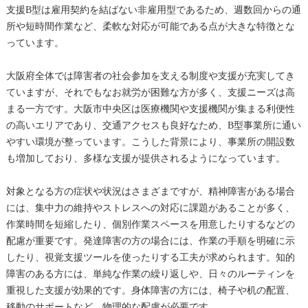
支援B型は雇用契約を結ばない非雇用型であるため、週数回からの通
所や短時間作業など、柔軟な対応が可能である点が大きな特徴とな
っています。
大阪府全体では障害者の社会参加を支える制度や支援が充実してき
ていますが、それでもなお就労が困難な方が多く、支援ニーズは高
まる一方です。大阪市中央区は医療機関や支援機関が集まる利便性
の高いエリアであり、交通アクセスも良好なため、B型事業所に通い
やすい環境が整っています。こうした背景により、事業所の開設数
も増加しており、多様な支援が提供されるようになっています。
対象となる方の症状や状況はさまざまですが、精神障害がある場合
には、集中力の維持やストレスへの対応に課題があることが多く、
作業時間を短縮したり、個別作業スペースを用意したりするなどの
配慮が重要です。発達障害の方の場合には、作業の手順を明確に示
したり、視覚支援ツールを使ったりする工夫が求められます。知的
障害のある方には、単純な作業の繰り返しや、日々のルーティンを
重視した支援が効果的です。身体障害の方には、椅子や机の配置、
移動のサポートなど、物理的な配慮が必要です。