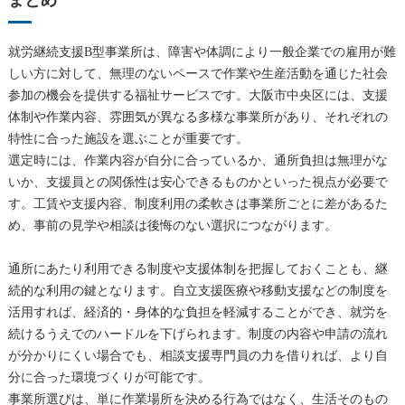
就労継続支援B型事業所は、障害や体調により一般企業での雇用が難
しい方に対して、無理のないペースで作業や生産活動を通じた社会
参加の機会を提供する福祉サービスです。大阪市中央区には、支援
体制や作業内容、雰囲気が異なる多様な事業所があり、それぞれの
特性に合った施設を選ぶことが重要です。
選定時には、作業内容が自分に合っているか、通所負担は無理がな
いか、支援員との関係性は安心できるものかといった視点が必要で
す。工賃や支援内容、制度利用の柔軟さは事業所ごとに差があるた
め、事前の見学や相談は後悔のない選択につながります。
通所にあたり利用できる制度や支援体制を把握しておくことも、継
続的な利用の鍵となります。自立支援医療や移動支援などの制度を
活用すれば、経済的・身体的な負担を軽減することができ、就労を
続けるうえでのハードルを下げられます。制度の内容や申請の流れ
が分かりにくい場合でも、相談支援専門員の力を借りれば、より自
分に合った環境づくりが可能です。
事業所選びは、単に作業場所を決める行為ではなく、生活そのもの