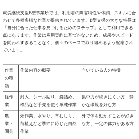
就労継続支援B型事業所では、利用者の障害特性や体調、スキルに合
わせて多種多様な作業が提供されています。B型支援の大きな特長は
「自分に合った仕事を見つけるためのステップ」として利用できる
点にあります。作業は雇用契約に基づかないため、成果やスピード
を問われすぎることなく、個々のペースで取り組めるよう配慮され
ています。
作業
作業内容の概要
向いている人の特徴
の種
類
軽作
封入、シール貼り、袋詰め、
集中力が続きにくい方、静
業
検品など手先を使う単純作業
かな環境を好む方
農
畑作業、水やり、草むしり、
外で体を動かすことが好き
業・
苗植えなど季節に応じた自然
な方、一定の体力がある方
園芸
作業