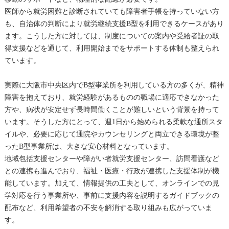
医師から就労困難と診断されていても障害者手帳を持っていない方
も、自治体の判断により就労継続支援B型を利用できるケースがあり
ます。こうした方に対しては、制度についての案内や受給者証の取
得支援などを通じて、利用開始までをサポートする体制も整えられ
ています。
実際に大阪市中央区内でB型事業所を利用している方の多くが、精神
障害を抱えており、就労経験があるものの職場に適応できなかった
方や、病状が安定せず長時間働くことが難しいという背景を持って
います。そうした方にとって、週1日から始められる柔軟な通所スタ
イルや、必要に応じて通院やカウンセリングと両立できる環境が整
ったB型事業所は、大きな安心材料となっています。
地域包括支援センターや障がい者就労支援センター、訪問看護など
との連携も進んでおり、福祉・医療・行政が連携した支援体制が機
能しています。加えて、情報提供の工夫として、オンラインでの見
学対応を行う事業所や、事前に支援内容を説明するガイドブックの
配布など、利用希望者の不安を解消する取り組みも広がっていま
す。