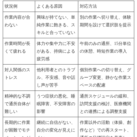
状況例
よくある原因
対応方法
作業内容が合
興味が持てない、単
別の作業へ切り替え、体験
わない
純作業に飽きる、ス
期間を設けて選択肢を提示
キルと合っていない
作業時間が長
体力や集中力に不安
午前のみの通所、15分単位
くて疲れる
がある、持病による
の休憩、時短作業の導入
疲労感
対人関係のス
他利用者とのトラブ
個別作業への切り替え、グ
トレス
ル、不安感、音や話
ループ変更、静かな作業ス
し声が苦手
ペースの配慮
精神的な不調
うつ症状の悪化、睡
通所スケジュールの緩和、
で通所自体が
眠障害、不安障害の
訪問支援の検討、医療機関
難しい
影響
との連携による調整支援
長期的に作業
継続に自信がない、
作業以外の活動（体操、創
が困難でモチ
自分の変化が見えに
作など）での再スタート、