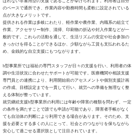
ばれない非雇用型の支援であることが挙げられます。利用者は自分
のペースで通所でき、作業内容や勤務時間も柔軟に設定されている
点が大きなメリットです。
提供される作業は多岐にわたり、軽作業や農作業、内職系の組立て
作業、アクセサリー制作、清掃、印刷物の折込や封入作業などが一
般的です。これらの活動を通して、生活リズムの安定や社会参加の
きっかけを得ることができるほか、少額ながら工賃も支払われるた
め、金銭的な自立支援にもつながります。
b型事業所では福祉の専門スタッフが日々の支援を行い、利用者の体
調や生活状況に合わせたサポートが可能です。医療機関や相談支援
専門員との連携により、利用開始前のアセスメントや個別支援計画
の作成、目標設定までを一貫して行い、就労への準備を無理なく整
える体制が整っています。
就労継続支援b型事業所の利用には年齢や障害の種類を問わず、一定
の条件を満たすことで誰でも申請が可能であり、障害者手帳がなく
ても自治体の判断により利用できる場合があります。そのため、支
援を必要とする多くの人にとって、社会とのつながりを保ちながら
安心して過ごせる選択肢として注目されています。