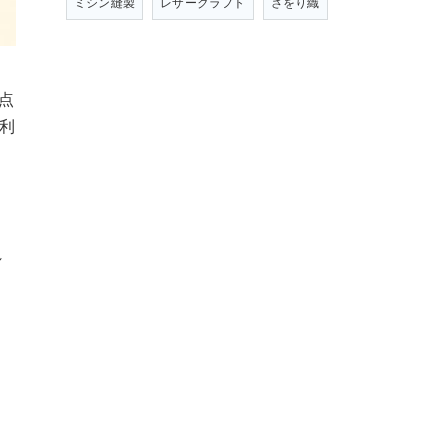
ミシン縫製
レザークラフト
さをり織
点
々利
れ
リ