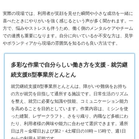
実際の現場では、利用者が笑顔を見せた瞬間や小さな成功を一緒に
喜べたときにやりがいを強く感じるという声が多く聞かれます。一
方で、悩みやストレスも伴うため、働く側のメンタルケアやチーム
での連携も重要になります。自分に向いているか不安な方は、見学
やボランティアから現場の雰囲気を知るのも良い方法です。
多彩な作業で自分らしい働き方を支援 - 就労継
続支援B型事業所とんとん
就労継続支援B型
事業所とんとんは、障がいや難病をお持ち
の方が就労を目指して通所する施設です。日常生活のリズム
を整え、就労に必要な知識や技能、コミュニケーション能力
を高めることを目的としています。作業内容は、ミシンを使
った縫製、レザークラフト、さをり織り、内職など多岐にわ
たり、利用者様の興味や能力に合わせて選択できます。通所
日は月～金曜日および第2・4土曜日の10時～15時で、週1日
からの利用も可能です。