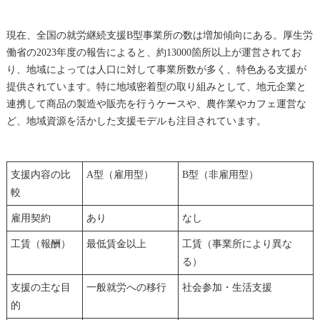
現在、全国の就労継続支援B型事業所の数は増加傾向にある。厚生労
働省の2023年度の報告によると、約13000箇所以上が運営されてお
り、地域によっては人口に対して事業所数が多く、特色ある支援が
提供されています。特に地域密着型の取り組みとして、地元企業と
連携して商品の製造や販売を行うケースや、農作業やカフェ運営な
ど、地域資源を活かした支援モデルも注目されています。
支援内容の比
A型（雇用型）
B型（非雇用型）
較
雇用契約
あり
なし
工賃（報酬）
最低賃金以上
工賃（事業所により異な
る）
支援の主な目
一般就労への移行
社会参加・生活支援
的