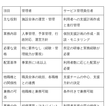
項目
管理者
サービス管理責任者
主な役割
施設全体の運営・管理
利用者への支援計画作成
と進行管理
業務内容
人事管理、予算管理、行
個別支援計画の作成・面
政対応、運営方針
談・モニタリング
必要な資
特に要件なし（経験・管
所定の研修と実務経験が
格
理能力が重視）
必要
配置基準
事業所に1名以上
利用者数に応じた配置が
必要
他職種と
職員全体の統括、各職種
支援チームの中心、支援
の関係性
との連携
方針の決定
兼務の可
他職種と兼務可能
条件付きで兼務可能
否
業務の中
組織運営・マネジメント
利用者支援の質の確保と