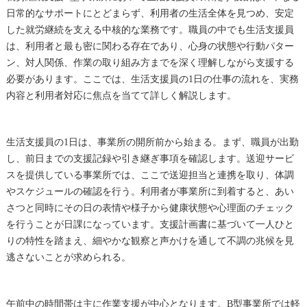
日常的なサポートにとどまらず、利用者の生活全体を見つめ、安定
した就労継続を支える中核的な業務です。職員の中でも生活支援員
は、利用者と最も密に関わる存在であり、心身の状態や行動パター
ン、対人関係、作業の取り組み方までを深く理解しながら支援する
必要があります。ここでは、生活支援員の1日の仕事の流れを、実務
内容と利用者対応に焦点を当てて詳しく解説します。
生活支援員の1日は、事業所の開所前から始まる。まず、職員が出勤
し、前日までの支援記録や引き継ぎ事項を確認します。送迎サービ
スを提供している事業所では、ここで送迎担当と連携を取り、体調
やスケジュールの確認を行う。利用者が事業所に到着すると、あい
さつと同時にその日の表情や様子から健康状態や心理面のチェック
を行うことが日課になっています。支援計画書に基づいて一人ひと
りの特性を踏まえ、細やかな観察と声かけを通して不調の兆候を見
逃さないことが求められる。
午前中の時間帯は主に作業支援が中心となります。B型事業所では軽